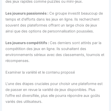
des jeux rapides comme puzzles ou mini-jeux.
Les joueurs passionnés :
Ce groupe investit beaucoup de
temps et d'efforts dans les jeux en ligne. Ils recherchent
souvent des plateformes offrant un large choix de jeux
ainsi que des options de personnalisation poussées.
Les joueurs compétitifs :
Ces derniers sont attirés par la
compétition des jeux en ligne. Ils souhaitent des
environnements sérieux avec des classements, tournois et
récompenses.
Examiner la variété et le contenu proposé
L'une des étapes cruciales pour choisir une plateforme est
de passer en revue la variété de jeux disponibles. Plus
l'offre est diversifiée, plus elle pourra répondre aux goûts
variés des utilisateurs.