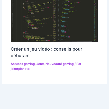
Créer un jeu vidéo : conseils pour
débutant
Astuces gaming
,
Jeux
,
Nouveauté gaming
/ Par
jokerplanete