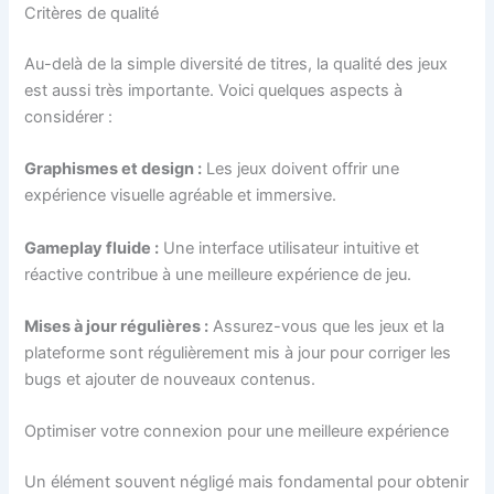
Critères de qualité
Au-delà de la simple diversité de titres, la qualité des jeux
est aussi très importante. Voici quelques aspects à
considérer :
Graphismes et design :
Les jeux doivent offrir une
expérience visuelle agréable et immersive.
Gameplay fluide :
Une interface utilisateur intuitive et
réactive contribue à une meilleure expérience de jeu.
Mises à jour régulières :
Assurez-vous que les jeux et la
plateforme sont régulièrement mis à jour pour corriger les
bugs et ajouter de nouveaux contenus.
Optimiser votre connexion pour une meilleure expérience
Un élément souvent négligé mais fondamental pour obtenir