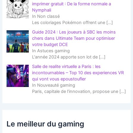
imprimer gratuit : De la forme normale a
Nymphali
In Non classé
Les coloriages Pokémon offrent une
[…]
Guide 2024 : Les joueurs à SBC les moins
chers dans Ultimate Team pour optimiser
votre budget DCE
In Astuces gaming
L'année 2024 apporte son lot de
[…]
Salle de realite virtuelle a Paris : les
incontournables – Top 10 des experiences VR
qui vont vous epoustoufler
In Nouveauté gaming
Paris, capitale de l’innovation, propose une
[…]
Le meilleur du gaming