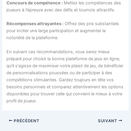
Concours de compétence :
Mettez les compétences des
joueurs à l'épreuve avec des défis et tournois attractifs.
Récompenses attrayantes :
Offrez des prix substantiels
pour inciter une large participation et augmenter la
notoriété de la plateforme.
En suivant ces recommandations, vous serez mieux
préparé pour choisir la bonne plateforme de jeux en ligne,
qu'il s'agisse de maximiser votre plaisir de jeu, de bénéficier
de personnalisations poussées ou de participer à des
compétitions stimulantes. Gardez toujours en tête vos
besoins personnels et comparez attentivement les options
disponibles pour trouver celle qui convient le mieux à votre
profil de joueur.
PRÉCÉDENT
SUIVANT